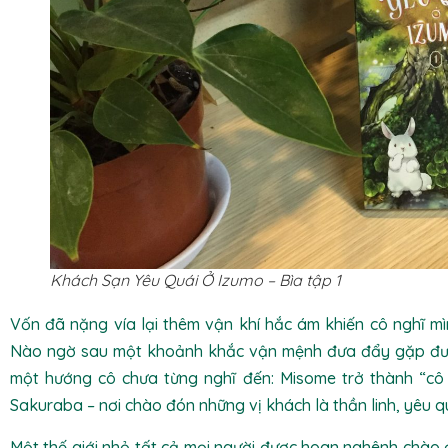
Khách Sạn Yêu Quái Ở Izumo – Bìa tập 1
Vốn đã nặng vía lại thêm vận khí hắc ám khiến cô nghĩ mìn
Nào ngờ sau một khoảnh khắc vận mệnh đưa đẩy gặp đượ
một hướng cô chưa từng nghĩ đến: Misome trở thành “cô
Sakuraba – nơi chào đón những vị khách là thần linh, yêu q
Một thế giới nhỏ tất cả mọi người được hoan nghênh chào đ