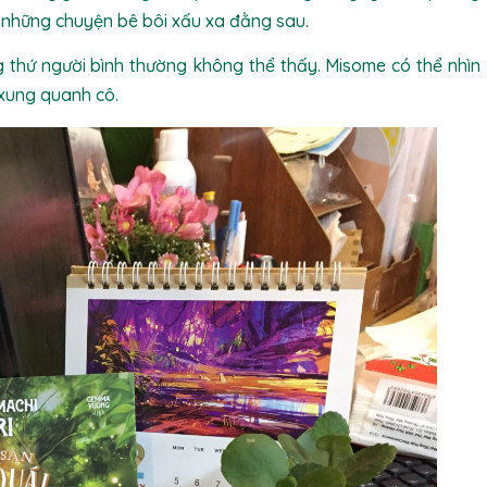
a những chuyện bê bôi xấu xa đằng sau.
g thứ người bình thường không thể thấy. Misome có thể nhìn
 xung quanh cô.