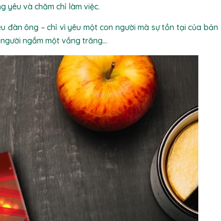
g yêu và chăm chỉ làm việc.
hiêu đàn ông – chỉ vì yêu một con người mà sự tồn tại của bản
g người ngắm một vầng trăng…