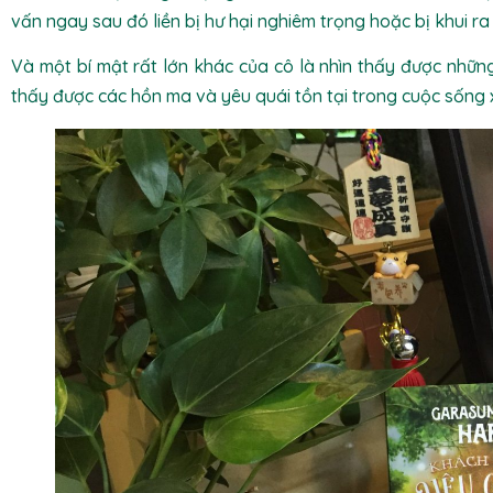
vấn ngay sau đó liền bị hư hại nghiêm trọng hoặc bị khui r
Và một bí mật rất lớn khác của cô là nhìn thấy được nhữn
thấy được các hồn ma và yêu quái tồn tại trong cuộc sống