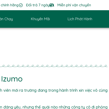
chính hãng
Đổi trả 7 ngày
Miễn phí vận chuyển
án Chạy
Khuyến Mãi
Lịch Phát Hành
 Izumo
h viên mới ra trường đang trong hành trình xin việc vô cùng
ẹn đáng yêu, nhưng thế quái nào những công ty cô đi phỏng