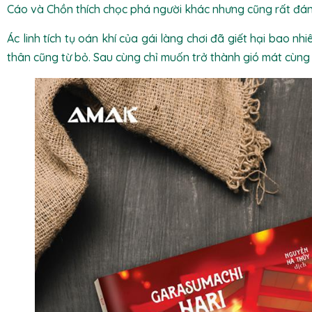
Cáo và Chồn thích chọc phá người khác nhưng cũng rất đán
Ác linh tích tụ oán khí của gái làng chơi đã giết hại bao n
thân cũng từ bỏ. Sau cùng chỉ muốn trở thành gió mát cùn