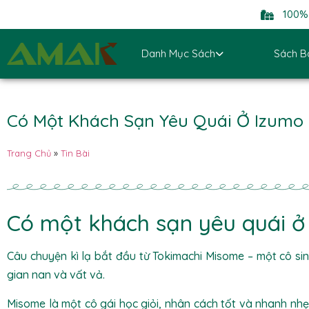
100% 
Danh Mục Sách
Sách B
Có Một Khách Sạn Yêu Quái Ở Izumo
Trang Chủ
»
Tin Bài
Có một khách sạn yêu quái ở
Câu chuyện kì lạ bắt đầu từ Tokimachi Misome – một cô sin
gian nan và vất vả.
Misome là một cô gái học giỏi, nhân cách tốt và nhanh nh