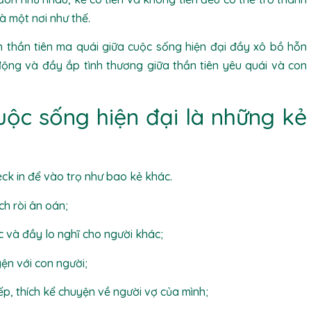
 một nơi như thế.
 thần tiên ma quái giữa cuộc sống hiện đại đầy xô bồ hỗn
ộng và đầy ắp tình thương giữa thần tiên yêu quái và con
cuộc sống hiện đại là những kẻ
ck in để vào trọ như bao kẻ khác.
ch ròi ân oán;
c và đầy lo nghĩ cho người khác;
yện với con người;
, thích kể chuyện về người vợ của mình;