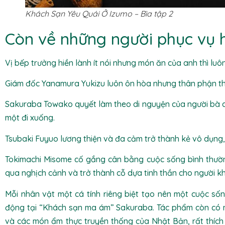
Khách Sạn Yêu Quái Ở Izumo – Bìa tập 2
Còn về những người phục vụ h
Vị bếp trưởng hiền lành ít nói nhưng món ăn của anh thì lu
Giám đốc Yanamura Yukizu luôn ôn hòa nhưng thân phận thật
Sakuraba Towako quyết làm theo di nguyện của người bà 
một đi xuống.
Tsubaki Fuyuo lương thiện và đa cảm trở thành kẻ vô dụng, 
Tokimachi Misome cố gắng cân bằng cuộc sống bình thường
qua nghịch cảnh và trở thành cỗ dựa tinh thần cho người k
Mỗi nhân vật một cá tính riêng biệt tạo nên một cuộc sốn
động tại “Khách sạn ma ám” Sakuraba. Tác phẩm còn có m
và các món ẩm thực truyền thống của Nhật Bản, rất thíc