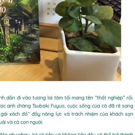
h dần đi vào tương lai tăm tối mang tên “thất nghiệp” rồi.
c anh chàng Tsubaki Fuyuo, cuộc sống của cô đã rẽ sang
 gái xách đồ” đầy năng lực và trách nhiệm của khách sạn
uái và cả con người.
ón như nhau, kẻ có tiền và không tiền đều có thể trở thành