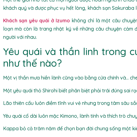
khách quý và được phục vụ hết lòng, khách sạn Sakuraba là
Khách sạn yêu quái ở Izumo
không chỉ là một câu chuyện
loạn mà còn là trang nhật ký về những câu chuyện cảm đ
người với nhau.
Yêu quái và thần linh trong 
như thế nào?
Một vị thần mưa hiền lành cũng vào bằng cửa chính và… che
Một yêu quái thỏ Shirohi biết phân biệt phải trái đúng sai rạ
Lão thiên cẩu luôn điềm tĩnh vui vẻ nhưng trong tâm sâu sắ
Yêu quái cổ dài luôn mặc Kimono, lành tính và thích trò chu
Kappa bỏ cả trăm năm để chọn bạn đời chung sống một kiếp