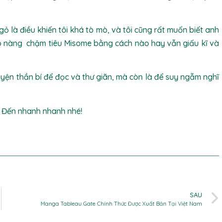
 là điều khiến tôi khá tò mò, và tôi cũng rất muốn biết anh
ô nàng chậm tiêu Misome bằng cách nào hay vẫn giấu kĩ và
uyện thần bí để đọc và thư giãn, mà còn là để suy ngẫm nghĩ
o. Đến nhanh nhanh nhé!
SAU
Manga Tableau Gate Chính Thức Được Xuất Bản Tại Việt Nam