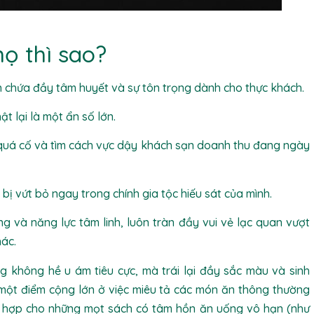
ọ thì sao?
ôn chứa đầy tâm huyết và sự tôn trọng dành cho thực khách.
 lại là một ẩn số lớn.
quá cố và tìm cách vực dậy khách sạn doanh thu đang ngày
bị vứt bỏ ngay trong chính gia tộc hiếu sát của mình.
 và năng lực tâm linh, luôn tràn đầy vui vẻ lạc quan vượt
hác.
g không hề u ám tiêu cực, mà trái lại đầy sắc màu và sinh
ột điểm cộng lớn ở việc miêu tả các món ăn thông thường
h hợp cho những mọt sách có tâm hồn ăn uống vô hạn (như