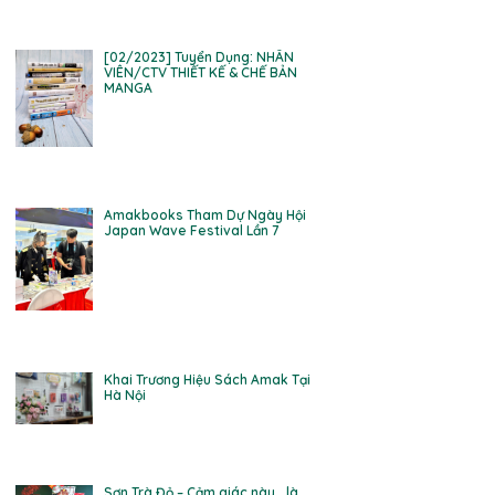
[02/2023] Tuyển Dụng: NHÂN
VIÊN/CTV THIẾT KẾ & CHẾ BẢN
MANGA
Amakbooks Tham Dự Ngày Hội
Japan Wave Festival Lần 7
Khai Trương Hiệu Sách Amak Tại
Hà Nội
Sơn Trà Đỏ – Cảm giác này… là