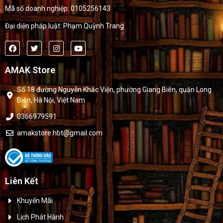
Mã số doanh nghiệp: 0105256143
Đại diện pháp luật: Phạm Quỳnh Trang
AMAK Store
Số 18 đường Nguyễn Khắc Viện, phường Giang Biên, quận Long
Biên, Hà Nội, Việt Nam
0366979591
amakstore.hbt@gmail.com
Liên Kết
Khuyến Mãi
Lịch Phát Hành