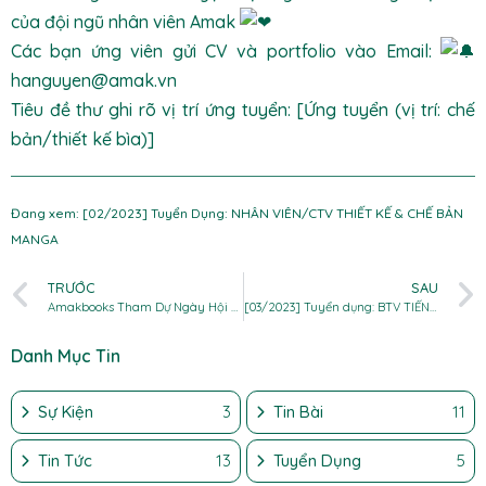
của đội ngũ nhân viên Amak
Các bạn ứng viên gửi CV và portfolio vào Email:
hanguyen@amak.vn
Tiêu đề thư ghi rõ vị trí ứng tuyển: [Ứng tuyển (vị trí: chế
bản/thiết kế bìa)]
Đang xem: [02/2023] Tuyển Dụng: NHÂN VIÊN/CTV THIẾT KẾ & CHẾ BẢN
MANGA
TRƯỚC
SAU
Amakbooks Tham Dự Ngày Hội Japan Wave Festival Lần 7
[03/2023] Tuyển dụng: BTV TIẾNG NHẬT
Danh Mục Tin
Sự Kiện
3
Tin Bài
11
Tin Tức
13
Tuyển Dụng
5