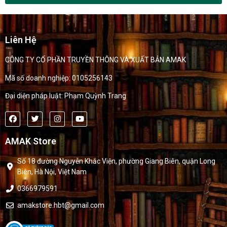
Liên Hệ
CÔNG TY CỔ PHẦN TRUYỀN THÔNG VÀ XUẤT BẢN AMAK
Mã số doanh nghiệp: 0105256143
Đại diện pháp luật: Phạm Quỳnh Trang
AMAK Store
Số 18 đường Nguyễn Khắc Viện, phường Giang Biên, quận Long
Biên, Hà Nội, Việt Nam
0366979591
amakstore.hbt@gmail.com