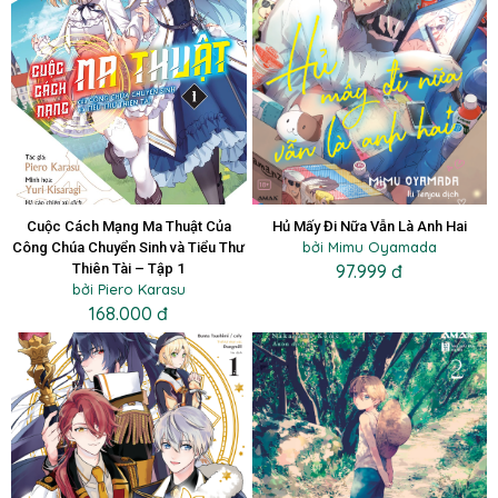
Cuộc Cách Mạng Ma Thuật Của
Hủ Mấy Đi Nữa Vẫn Là Anh Hai
bởi Mimu Oyamada
Công Chúa Chuyển Sinh và Tiểu Thư
Thiên Tài – Tập 1
97.999 đ
bởi Piero Karasu
168.000 đ