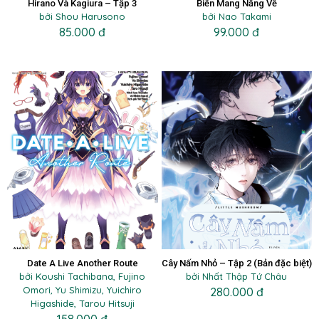
Hirano Và Kagiura – Tập 3
Biển Mang Nắng Về
bởi Shou Harusono
bởi Nao Takami
85.000 đ
99.000 đ
Date A Live Another Route
Cây Nấm Nhỏ – Tập 2 (Bản đặc biệt)
bởi Koushi Tachibana, Fujino
bởi Nhất Thập Tứ Châu
Omori, Yu Shimizu, Yuichiro
280.000 đ
Higashide, Tarou Hitsuji