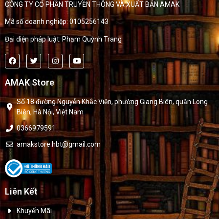
CÔNG TY CỔ PHẦN TRUYỀN THÔNG VÀ XUẤT BẢN AMAK
Mã số doanh nghiệp: 0105256143
Đại diện pháp luật: Phạm Quỳnh Trang
AMAK Store
Số 18 đường Nguyễn Khắc Viện, phường Giang Biên, quận Long
Biên, Hà Nội, Việt Nam
0366979591
amakstore.hbt@gmail.com
Liên Kết
Khuyến Mãi