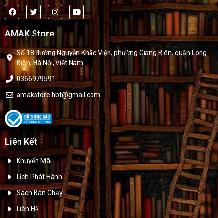
AMAK Store
Số 18 đường Nguyễn Khắc Viện, phường Giang Biên, quận Long
Biên, Hà Nội, Việt Nam
0366979591
amakstore.hbt@gmail.com
Liên Kết
Khuyến Mãi
Lịch Phát Hành
Sách Bán Chạy
Liên Hệ