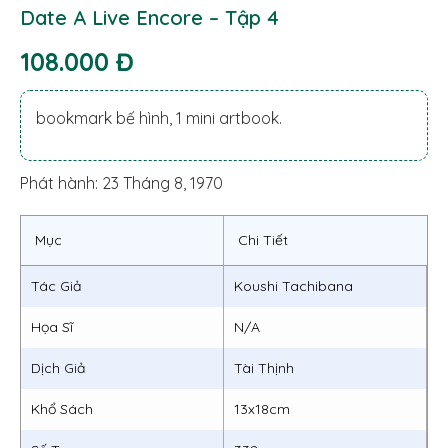
Date A Live Encore – Tập 4
108.000 Đ
bookmark bế hình, 1 mini artbook.
Phát hành: 23 Tháng 8, 1970
Mục
Chi Tiết
Tác Giả
Koushi Tachibana
Họa Sĩ
N/A
Dịch Giả
Tài Thịnh
Khổ Sách
13x18cm