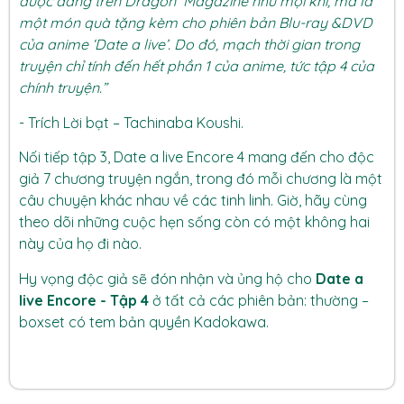
được đăng trên Dragon Magazine như mọi khi, mà là
một món quà tặng kèm cho phiên bản Blu-ray &DVD
của anime ‘Date a live’. Do đó, mạch thời gian trong
truyện chỉ tính đến hết phần 1 của anime, tức tập 4 của
chính truyện.”
- Trích Lời bạt – Tachinaba Koushi.
Nối tiếp tập 3,
Date a live Encore 4
mang đến cho độc
giả 7 chương truyện ngắn, trong đó mỗi chương là một
câu chuyện khác nhau về các tinh linh. Giờ, hãy cùng
theo dõi những cuộc hẹn sống còn có một không hai
này của họ đi nào.
Hy vọng độc giả sẽ đón nhận và ủng hộ cho
Date a
live Encore - Tập 4
ở tất cả các phiên bản: thường –
boxset có tem bản quyền Kadokawa.