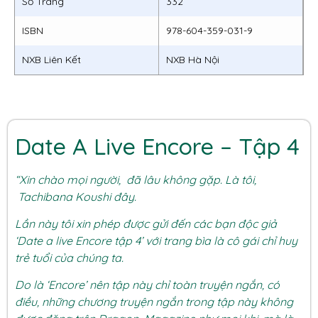
Số Trang
332
ISBN
978-604-359-031-9
NXB Liên Kết
NXB Hà Nội
Date A Live Encore – Tập 4
“Xin chào mọi người, đã lâu không gặp. Là tôi,
Tachibana Koushi đây.
Lần này tôi xin phép được gửi đến các bạn độc giả
‘Date a live Encore tập 4’ với trang bìa là cô gái chỉ huy
trẻ tuổi của chúng ta.
Do là ‘Encore’ nên tập này chỉ toàn truyện ngắn, có
điều, những chương truyện ngắn trong tập này không