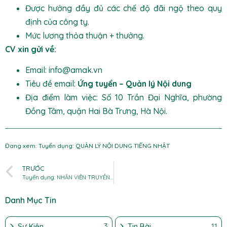
Được hưởng đầy đủ các chế độ đãi ngộ theo quy
định của công ty.
Mức lương thỏa thuận + thưởng.
CV xin gửi về:
Email: info@amak.vn
Tiêu đề email:
Ứng tuyển – Quản lý Nội dung
Địa điểm làm việc: Số 10 Trần Đại Nghĩa, phường
Đồng Tâm, quận Hai Bà Trưng, Hà Nội.
Đang xem: Tuyển dụng: QUẢN LÝ NỘI DUNG TIẾNG NHẬT
TRƯỚC
Tuyển dụng: NHÂN VIÊN TRUYỀN THÔNG
Danh Mục Tin
Sự Kiện
3
Tin Bài
11