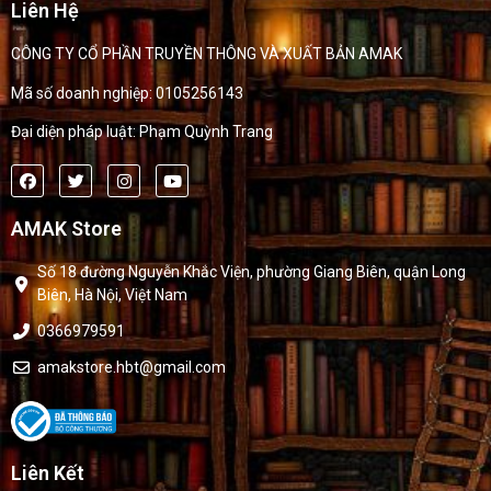
Liên Hệ
CÔNG TY CỔ PHẦN TRUYỀN THÔNG VÀ XUẤT BẢN AMAK
Mã số doanh nghiệp: 0105256143
Đại diện pháp luật: Phạm Quỳnh Trang
AMAK Store
Số 18 đường Nguyễn Khắc Viện, phường Giang Biên, quận Long
Biên, Hà Nội, Việt Nam
0366979591
amakstore.hbt@gmail.com
Liên Kết