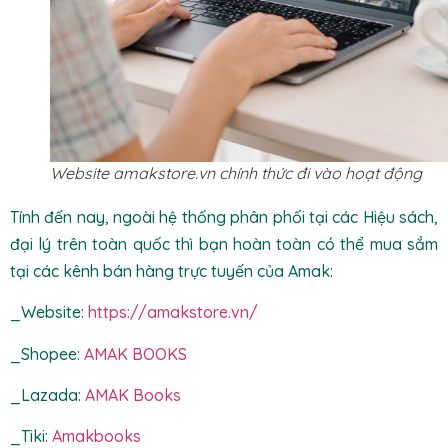
Website amakstore.vn chính thức đi vào hoạt động
Tính đến nay, ngoài hệ thống phân phối tại các Hiệu sách,
đại lý trên toàn quốc thì bạn hoàn toàn có thể mua sắm
tại các kênh bán hàng trực tuyến của Amak:
_Website:
https://amakstore.vn/
_Shopee:
AMAK BOOKS
_Lazada:
AMAK Books
_Tiki:
Amakbooks