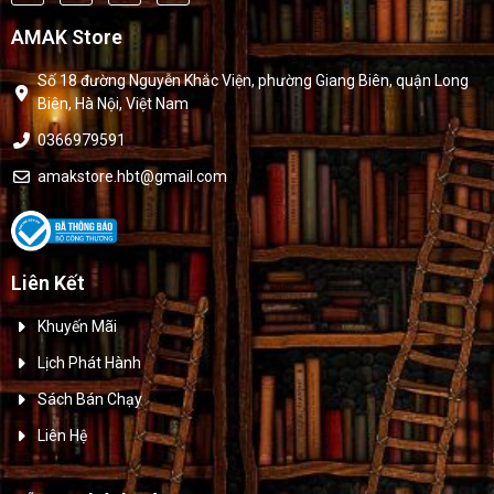
AMAK Store
Số 18 đường Nguyễn Khắc Viện, phường Giang Biên, quận Long
Biên, Hà Nội, Việt Nam
0366979591
amakstore.hbt@gmail.com
Liên Kết
Khuyến Mãi
Lịch Phát Hành
Sách Bán Chạy
Liên Hệ