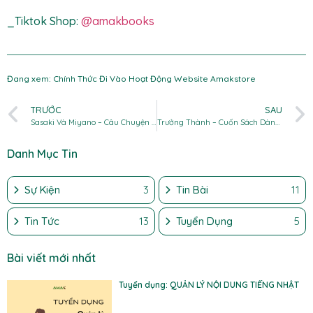
_Tiktok Shop:
@amakbooks
Đang xem: Chính Thức Đi Vào Hoạt Động Website Amakstore
TRƯỚC
SAU
Sasaki Và Miyano – Câu Chuyện Đời Thường Của Một Chàng Trai Mới Lớn
Trưởng Thành – Cuốn Sách Dành Cho Những Ai Đang Hoang Mang Trong Sự Nghiệp
Danh Mục Tin
Sự Kiện
3
Tin Bài
11
Tin Tức
13
Tuyển Dụng
5
Bài viết mới nhất
Tuyển dụng: QUẢN LÝ NỘI DUNG TIẾNG NHẬT