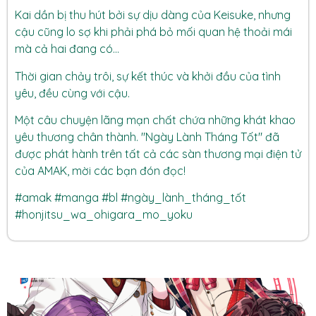
Kai dần bị thu hút bởi sự dịu dàng của Keisuke, nhưng
cậu cũng lo sợ khi phải phá bỏ mối quan hệ thoải mái
mà cả hai đang có…
Thời gian chảy trôi, sự kết thúc và khởi đầu của tình
yêu, đều cùng với cậu.
Một câu chuyện lãng mạn chất chứa những khát khao
yêu thương chân thành.
"Ngày Lành Tháng Tốt"
đã
được phát hành trên tất cả các sàn thương mại điện tử
của
AMAK
, mời các bạn đón đọc!
#amak #manga #bl #ngày_lành_tháng_tốt
#honjitsu_wa_ohigara_mo_yoku