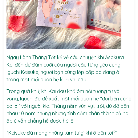
Ngày Lành Tháng Tốt kể về câu chuyện khi Asakura
Kai đến dự đám cưới của người cậu từng yêu cùng
Iguchi Keisuke, người bạn cùng lớp cấp ba đang ở
trong một mối quan hệ kì lạ với cậu.
Trong quá khứ, khi Kai đau khổ ôm nỗi tương tư vô
vọng, Iguchi đã đề xuất một mối quan hệ “đôi bên cùng
có lợi” với người kia. Tháng năm vùn vụt trôi, dù đã bên
nhau 10 năm nhưng những tình cảm chân thành cả hai
ấp ủ vẫn chẳng hề được hé lộ.
“Keisuke đã mang những tâm tư gì khi ở bên tôi?”