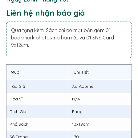
Liên hệ nhận báo giá
Quà tặng kèm: Sách chỉ có một bản gồm 01
bookmark photostrip hai mặt và 01 SNS Card
9x12cm.
Mục
Chi Tiết
Tác Giả
Ao Aoume
Họa Sĩ
N/A
Dịch Giả
Enogi
Khổ Sách
13x18cm
Số Trang
170