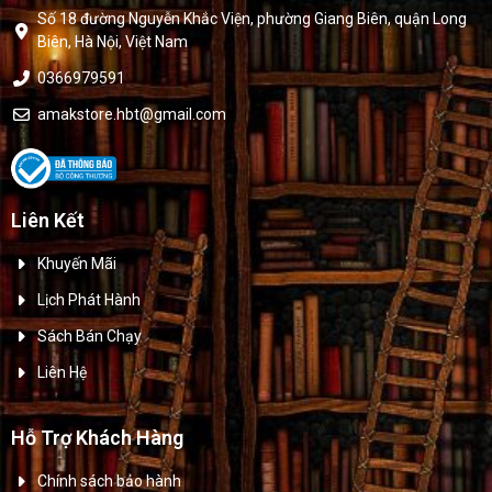
Số 18 đường Nguyễn Khắc Viện, phường Giang Biên, quận Long
Biên, Hà Nội, Việt Nam
0366979591
amakstore.hbt@gmail.com
Liên Kết
Khuyến Mãi
Lịch Phát Hành
Sách Bán Chạy
Liên Hệ
Hỗ Trợ Khách Hàng
Chính sách bảo hành