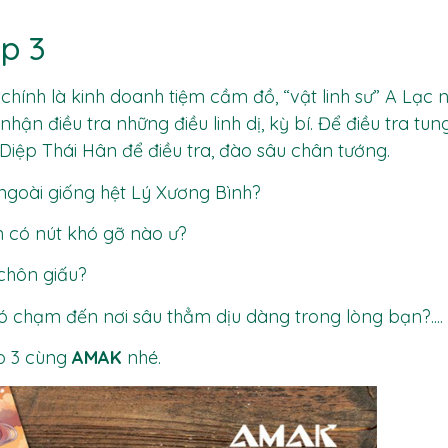
p 3
hính là kinh doanh tiệm cầm đồ, “vật linh sư” A Lạc 
hận điều tra những điều linh dị, kỳ bí. Để điều tra tu
 Diệp Thái Hân để điều tra, đào sâu chân tướng.
ẻ ngoài giống hệt Lý Xương Bình?
n có nút khó gỡ nào ư?
chôn giấu?
có chạm đến nơi sâu thẳm dịu dàng trong lòng bạn?....
p 3 cùng
AMAK
nhé.