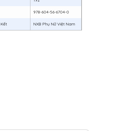
g
192
978-604-56-6704-0
 Kết
NXB Phụ Nữ Việt Nam