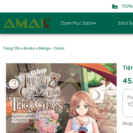
100% 
Danh Mục Sách
Sách B
Trang Chủ
»
Books
»
Manga - Comic
Tiệ
45
Po
TÔ
Phát