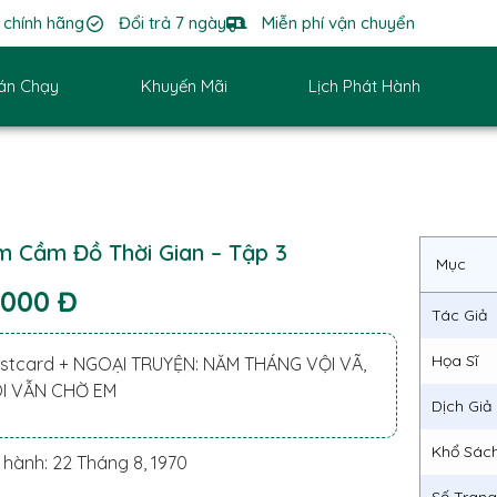
chính hãng
Đổi trả 7 ngày
Miễn phí vận chuyển
án Chạy
Khuyến Mãi
Lịch Phát Hành
m Cầm Đồ Thời Gian – Tập 3
Mục
.000 Đ
Tác Giả
Họa Sĩ
stcard + NGOẠI TRUYỆN: NĂM THÁNG VỘI VÃ,
I VẪN CHỜ EM
Dịch Giả
Khổ Sác
 hành: 22 Tháng 8, 1970