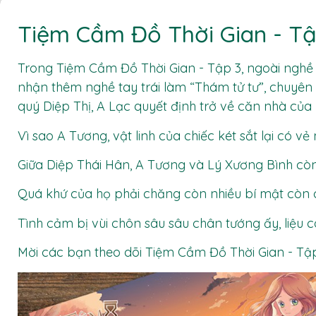
Tiệm Cầm Đồ Thời Gian - Tậ
Trong Tiệm Cầm Đồ Thời Gian - Tập 3, ngoài nghề c
nhận thêm nghề tay trái làm “Thám tử tư”, chuyên n
quý Diệp Thị, A Lạc quyết định trở về căn nhà của
Vì sao A Tương, vật linh của chiếc két sắt lại có v
Giữa Diệp Thái Hân, A Tương và Lý Xương Bình cò
Quá khứ của họ phải chăng còn nhiều bí mật còn 
Tình cảm bị vùi chôn sâu sâu chân tướng ấy, liệu 
Mời các bạn theo dõi Tiệm Cầm Đồ Thời Gian - Tậ