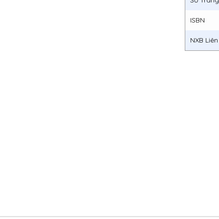
Số Tran
ISBN
NXB Liên