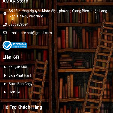
AMAK Store
Số 18 đường Nguyễn Khắc Viện, phường Giang Biên, quận Long
Biên, Hà Nội, Việt Nam
0366979591
amakstore.hbt@gmail.com
Liên Kết
Khuyến Mãi
Lịch Phát Hành
Sách Bán Chạy
Liên Hệ
Hỗ Trợ Khách Hàng