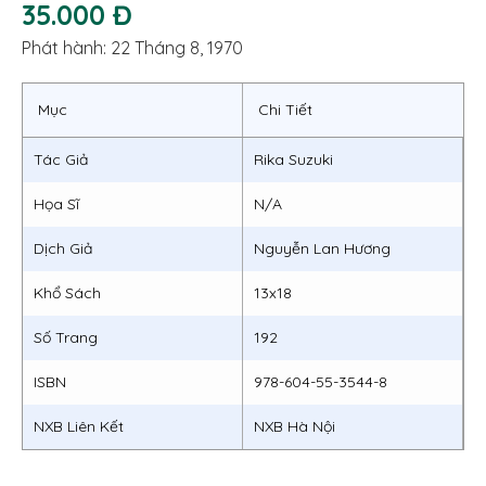
35.000 Đ
Phát hành: 22 Tháng 8, 1970
Mục
Chi Tiết
Tác Giả
Rika Suzuki
Họa Sĩ
N/A
Dịch Giả
Nguyễn Lan Hương
Khổ Sách
13x18
Số Trang
192
ISBN
978-604-55-3544-8
NXB Liên Kết
NXB Hà Nội