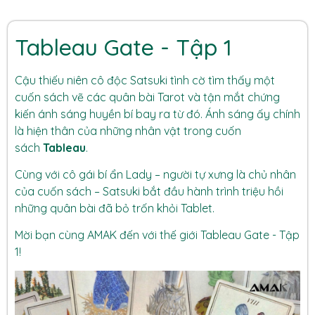
Tableau Gate - Tập 1
Cậu thiếu niên cô độc Satsuki tình cờ tìm thấy một
cuốn sách vẽ các quân bài Tarot và tận mắt chứng
kiến ánh sáng huyền bí bay ra từ đó. Ánh sáng ấy chính
là hiện thân của những nhân vật trong cuốn
sách
Tableau
.
Cùng với cô gái bí ẩn Lady – người tự xưng là chủ nhân
của cuốn sách – Satsuki bắt đầu hành trình triệu hồi
những quân bài đã bỏ trốn khỏi Tablet.
Mời bạn cùng AMAK đến với thế giới Tableau Gate - Tập
1!