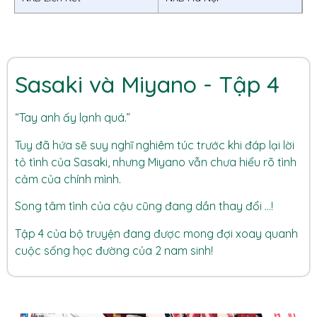
Sasaki và Miyano - Tập 4
“Tay anh ấy lạnh quá.”
Tuy đã hứa sẽ suy nghĩ nghiêm túc trước khi đáp lại lời
tỏ tình của Sasaki, nhưng Miyano vẫn chưa hiểu rõ tình
cảm của chính mình.
Song tâm tình của cậu cũng đang dần thay đổi …!
Tập 4 của bộ truyện đang được mong đợi xoay quanh
cuộc sống học đường của 2 nam sinh!