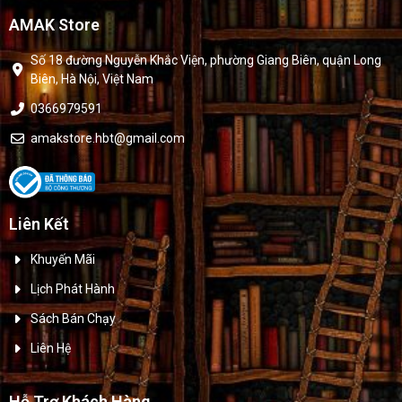
AMAK Store
Số 18 đường Nguyễn Khắc Viện, phường Giang Biên, quận Long
Biên, Hà Nội, Việt Nam
0366979591
amakstore.hbt@gmail.com
Liên Kết
Khuyến Mãi
Lịch Phát Hành
Sách Bán Chạy
Liên Hệ
Hỗ Trợ Khách Hàng