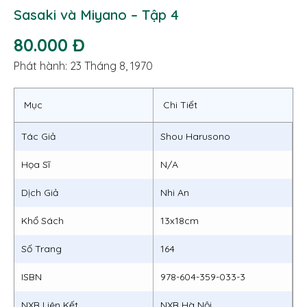
Sasaki và Miyano – Tập 4
80.000 Đ
Phát hành: 23 Tháng 8, 1970
Mục
Chi Tiết
Tác Giả
Shou Harusono
Họa Sĩ
N/A
Dịch Giả
Nhi An
Khổ Sách
13x18cm
Số Trang
164
ISBN
978-604-359-033-3
NXB Liên Kết
NXB Hà Nội