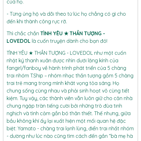
của họ.
- Từng ủng hộ và dõi theo từ lúc họ chẳng có gì cho
đến khi thành công rực rỡ.
Thì chắc chắn
TÌNH YÊU ★ THẦN TƯỢNG -
LOVEDOL
là cuốn truyện dành cho bạn đó!
TÌNH YÊU ★ THẦN TƯỢNG - LOVEDOL như một cuốn
nhật ký thanh xuân được nhìn dưới lăng kính của
fangirl/fanboy về hành trình phát triển của 5 chàng
trai nhóm T.Ship – nhóm nhạc thần tượng gồm 5 chàng
trai trẻ mang trong mình khát vọng tỏa sáng. Họ
chung sống cùng nhau và phải sinh hoạt vô cùng tiết
kiệm. Tuy vậy, các thành viên vẫn luôn giữ cho căn nhà
chung ngập tràn tiếng cười bởi những trò đùa tinh
nghịch và tình cảm gắn bó thân thiết. Thế nhưng, giữa
bầu không khí ấy lại xuất hiện một mối quan hệ đặc
biệt: Yamato - chàng trai lạnh lùng, điển trai nhất nhóm
- dường như lúc nào cũng tìm cách đến gần “bà mẹ hà