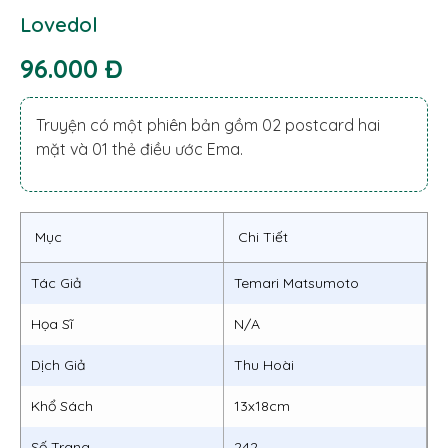
Lovedol
96.000 Đ
Truyện có một phiên bản gồm 02 postcard hai
mặt và 01 thẻ điều ước Ema.
Mục
Chi Tiết
Tác Giả
Temari Matsumoto
Họa Sĩ
N/A
Dịch Giả
Thu Hoài
Khổ Sách
13x18cm
Số Trang
242