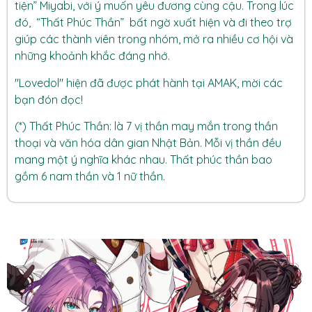
tiện” Miyabi, với ý muốn yêu đương cùng cậu. Trong lúc
đó, “Thất Phúc Thần” bất ngờ xuất hiện và đi theo trợ
giúp các thành viên trong nhóm, mở ra nhiều cơ hội và
những khoảnh khắc đáng nhớ.
"Lovedol" hiện đã được phát hành tại
AMAK
, mời các
bạn đón đọc!
(*) Thất Phúc Thần: là 7 vị thần may mắn trong thần
thoại và văn hóa dân gian Nhật Bản. Mỗi vị thần đều
mang một ý nghĩa khác nhau. Thất phúc thần bao
gồm 6 nam thần và 1 nữ thần.