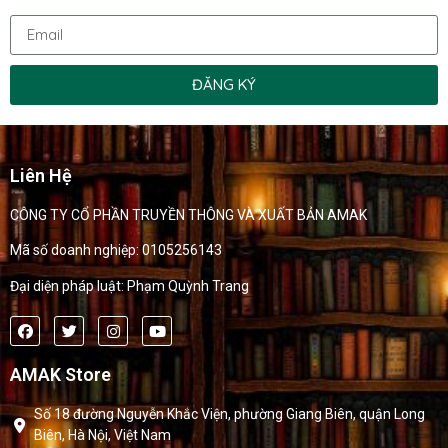
ĐĂNG KÝ
Liên Hệ
CÔNG TY CỔ PHẦN TRUYỀN THÔNG VÀ XUẤT BẢN AMAK
Mã số doanh nghiệp: 0105256143
Đại diện pháp luật: Phạm Quỳnh Trang
AMAK Store
Số 18 đường Nguyễn Khắc Viện, phường Giang Biên, quận Long
Biên, Hà Nội, Việt Nam