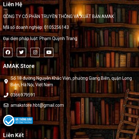
Liên Hệ
CÔNG TY CỔ PHẦN TRUYỀN THÔNG VÀ XUẤT BẢN AMAK
Mã số doanh nghiệp: 0105256143
Đại diện pháp luật: Phạm Quỳnh Trang
AMAK Store
Số 18 đường Nguyễn Khắc Viện, phường Giang Biên, quận Long
Biên, Hà Nội, Việt Nam
0366979591
amakstore.hbt@gmail.com
Liên Kết