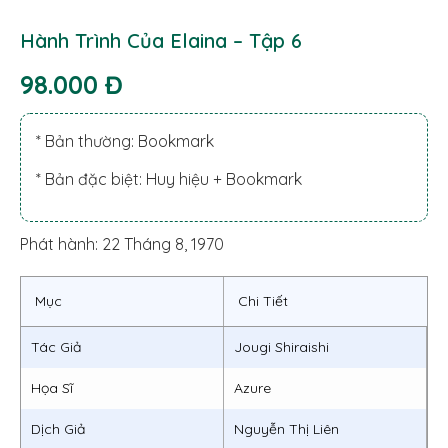
Hành Trình Của Elaina – Tập 6
98.000 Đ
* Bản thường: Bookmark
* Bản đặc biệt: Huy hiệu + Bookmark
Phát hành: 22 Tháng 8, 1970
Mục
Chi Tiết
Tác Giả
Jougi Shiraishi
Họa Sĩ
Azure
Dịch Giả
Nguyễn Thị Liên