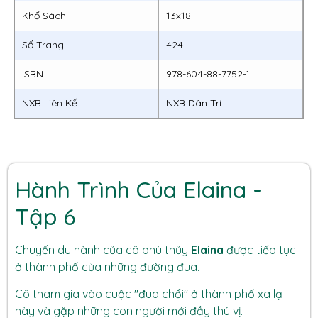
Khổ Sách
13x18
Số Trang
424
ISBN
978-604-88-7752-1
NXB Liên Kết
NXB Dân Trí
Hành Trình Của Elaina -
Tập 6
Chuyến du hành của cô phù thủy
Elaina
được tiếp tục
ở thành phố của những đường đua.
Cô tham gia vào cuộc "đua chổi" ở thành phố xa lạ
này và gặp những con người mới đầy thú vị.