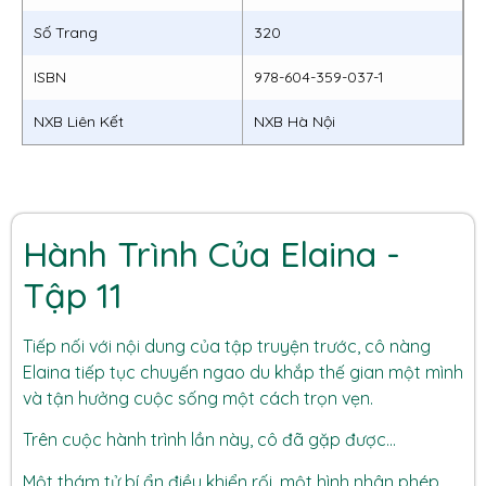
Số Trang
320
ISBN
978-604-359-037-1
NXB Liên Kết
NXB Hà Nội
Hành Trình Của Elaina -
Tập 11
Tiếp nối với nội dung của tập truyện trước, cô nàng
Elaina tiếp tục chuyến ngao du khắp thế gian một mình
và tận hưởng cuộc sống một cách trọn vẹn.
Trên cuộc hành trình lần này, cô đã gặp được...
Một thám tử bí ẩn điều khiển rối, một hình nhân phép