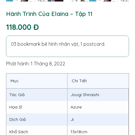
Hành Trình Của Elaina – Tập 11
118.000 Đ
03 bookmark bế hình nhân vật, 1 postcard.
Phát hành: 1 Tháng 8, 2022
Mục
Chi Tiết
Tác Giả
Jougi Shiraishi
Họa Sĩ
Azure
Dịch Giả
Ji
Khổ Sách
13x18cm