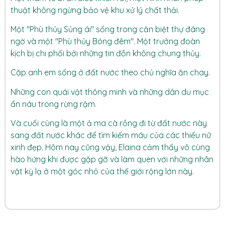
thuật không ngừng bảo vệ khu xử lý chất thải.
Một "Phù thủy Sủng ái" sống trong căn biệt thự đáng
ngờ và một "Phù thủy Bóng đêm". Một trưởng đoàn
kịch bị chi phối bởi những tin đồn không chung thủy.
Cặp anh em sống ở đất nước theo chủ nghĩa ăn chay.
Những con quái vật thông minh và những dân du mục
ẩn náu trong rừng rậm.
Và cuối cùng là một ả ma cà rồng đi từ đất nước này
sang đất nước khác để tìm kiếm máu của các thiếu nữ
xinh đẹp. Hôm nay cũng vậy, Elaina cảm thấy vô cùng
hào hứng khi được gặp gỡ và làm quen với những nhân
vật kỳ lạ ở một góc nhỏ của thế giới rộng lớn này.