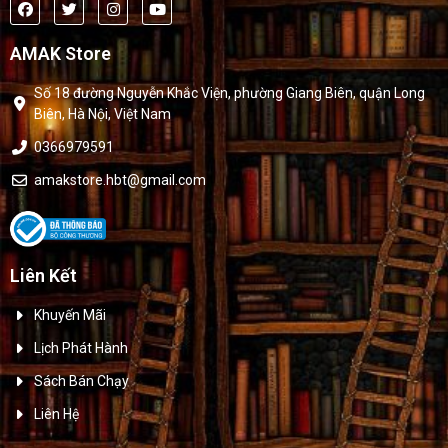
AMAK Store
Số 18 đường Nguyễn Khắc Viện, phường Giang Biên, quận Long
Biên, Hà Nội, Việt Nam
0366979591
amakstore.hbt@gmail.com
Liên Kết
Khuyến Mãi
Lịch Phát Hành
Sách Bán Chạy
Liên Hệ