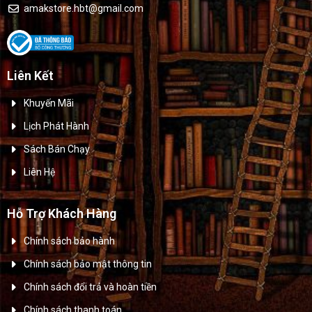
amakstore.hbt@gmail.com
Liên Kết
Khuyến Mãi
Lịch Phát Hành
Sách Bán Chạy
Liên Hệ
Hỗ Trợ Khách Hàng
Chính sách bảo hành
Chính sách bảo mật thông tin
Chính sách đổi trả và hoàn tiền
Chính sách thanh toán