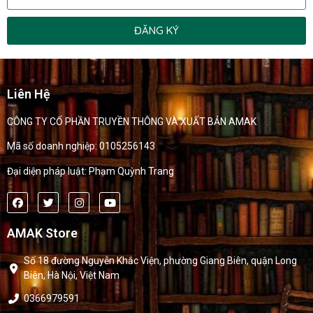
ĐĂNG KÝ
Liên Hệ
CÔNG TY CỔ PHẦN TRUYỀN THÔNG VÀ XUẤT BẢN AMAK
Mã số doanh nghiệp: 0105256143
Đại diện pháp luật: Phạm Quỳnh Trang
AMAK Store
Số 18 đường Nguyễn Khắc Viện, phường Giang Biên, quận Long
Biên, Hà Nội, Việt Nam
0366979591