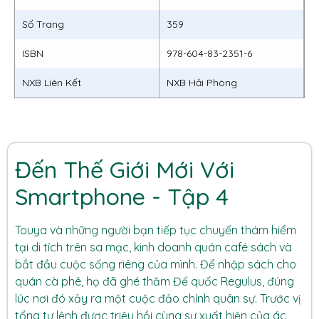
Số Trang
359
ISBN
978-604-83-2351-6
NXB Liên Kết
NXB Hải Phòng
Đến Thế Giới Mới Với
Smartphone - Tập 4
Touya và những người bạn tiếp tục chuyến thám hiểm
tại di tích trên sa mạc, kinh doanh quán café sách và
bắt đầu cuộc sống riêng của mình. Để nhập sách cho
quán cà phê, họ đã ghé thăm Đế quốc Regulus, đúng
lúc nơi đó xảy ra một cuộc đảo chính quân sự. Trước vị
tổng tư lệnh được triệu hồi cùng sự xuất hiện của ác