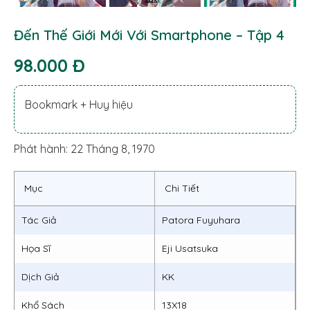
Đến Thế Giới Mới Với Smartphone – Tập 4
98.000 Đ
Bookmark + Huy hiệu
Phát hành: 22 Tháng 8, 1970
Mục
Chi Tiết
Tác Giả
Patora Fuyuhara
Họa Sĩ
Eji Usatsuka
Dịch Giả
KK
Khổ Sách
13X18